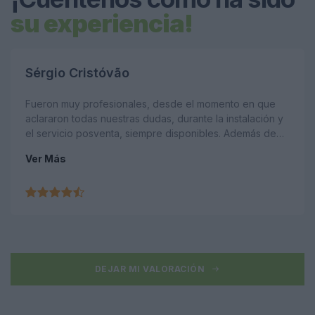
su experiencia!
Sérgio Cristóvão
Fueron muy profesionales, desde el momento en que
aclararon todas nuestras dudas, durante la instalación y
el servicio posventa, siempre disponibles. Además de
instalar los paneles solares, también instalé uno para
Ver Más
calentar el agua, la factura del gas se redujo de 50 a 12
euros y la de la luz también se redujo
considerablemente, alrededor de 40 euros menos.
DEJAR MI VALORACIÓN