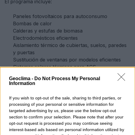
El programa incluye:
Paneles fotovoltaicos para autoconsumo
Bombas de calor
Calderas y estufas de biomasa
Electrodomésticos eficientes
Aislamiento térmico de cubiertas, suelos, paredes
y puertas
Sustitución de ventanas por modelos eficientes
Sistemas solares térmicos para ACS
Termoacumuladores en sustitución de
Geoclima -
Do Not Process My Personal
calentadores de gas
Information
¿Por qué
If you wish to opt-out of the sale, sharing to third parties, or
aprovechar este
processing of your personal or sensitive information for
targeted advertising by us, please use the below opt-out
apoyo ahora?
section to confirm your selection. Please note that after your
opt-out request is processed you may continue seeing
interest-based ads based on personal information utilized by