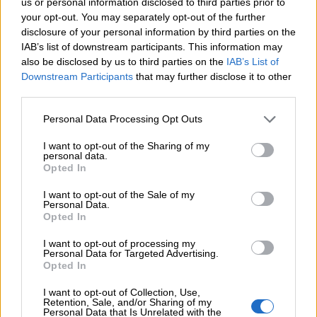
us or personal information disclosed to third parties prior to
El programa permite:
your opt-out. You may separately opt-out of the further
disclosure of your personal information by third parties on the
Reducir la factura energética
IAB’s list of downstream participants. This information may
Mejorar el confort térmico
also be disclosed by us to third parties on the
IAB’s List of
Downstream Participants
that may further disclose it to other
Valorar la vivienda
third parties.
Minimizar el coste del investimento
Contribuir a un municipio más sostenible
Personal Data Processing Opt Outs
Debido a que los fondos son limitados y se asignan
I want to opt-out of the Sharing of my
por orden de solicitud, es importante actuar cuanto
personal data.
Opted In
antes.
I want to opt-out of the Sale of my
¿Cómo puede
Personal Data.
Opted In
ayudar Geoclima?
I want to opt-out of processing my
Personal Data for Targeted Advertising.
Opted In
Geoclima acompaña todo el proceso:
I want to opt-out of Collection, Use,
Retention, Sale, and/or Sharing of my
Personal Data that Is Unrelated with the