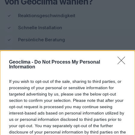
von Geoclima wählen?
Reaktionsgeschwindigkeit
Schnelle Installation
Persönliche Beratung
Kundendienst
Geoclima -
Do Not Process My Personal
Information
Video-Gegensprechanlage
If you wish to opt-out of the sale, sharing to third parties, or
processing of your personal or sensitive information for
Installation mit nur 2 Kabeln zwischen Innenmonitor
targeted advertising by us, please use the below opt-out
und Außeneinheit
section to confirm your selection. Please note that after your
(Gegensprechanlage/Betonmischer)
opt-out request is processed you may continue seeing
interest-based ads based on personal information utilized by
Anzeige und Kommunikation in Echtzeit mit
us or personal information disclosed to third parties prior to
hochwertigem Bild- und Tonempfang.
your opt-out. You may separately opt-out of the further
Zwei-Wege-Kommunikation: Sprechen Sie ganz
disclosure of your personal information by third parties on the