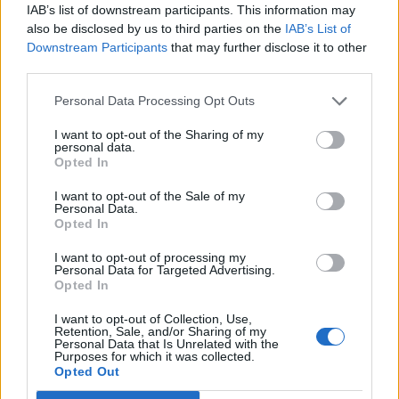
bequem mit der Person vor Ihrer Tür.
IAB’s list of downstream participants. This information may
also be disclosed by us to third parties on the
IAB’s List of
Fernöffnen von Toren oder Schranken per
Downstream Participants
that may further disclose it to other
Mobiltelefon.
third parties.
Volle Kontrolle über die mobile App, auch aus der
Personal Data Processing Opt Outs
Ferne.
I want to opt-out of the Sharing of my
personal data.
Opted In
I want to opt-out of the Sale of my
Personal Data.
Opted In
I want to opt-out of processing my
Personal Data for Targeted Advertising.
Opted In
I want to opt-out of Collection, Use,
Retention, Sale, and/or Sharing of my
Personal Data that Is Unrelated with the
Purposes for which it was collected.
Opted Out