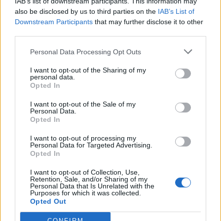
IAB’s list of downstream participants. This information may
also be disclosed by us to third parties on the
IAB’s List of
Wir suchen die beste Zahlungslösung mit der
Downstream Participants
that may further disclose it to other
Möglichkeit des Einstiegs ohne Anfangsinvestition oder
third parties.
Finanzierung.
Personal Data Processing Opt Outs
ANGEBOT ANFORDERN
I want to opt-out of the Sharing of my
personal data.
Opted In
I want to opt-out of the Sale of my
Personal Data.
Opted In
I want to opt-out of processing my
Personal Data for Targeted Advertising.
Opted In
I want to opt-out of Collection, Use,
Retention, Sale, and/or Sharing of my
Personal Data that Is Unrelated with the
Purposes for which it was collected.
Opted Out
CONFIRM