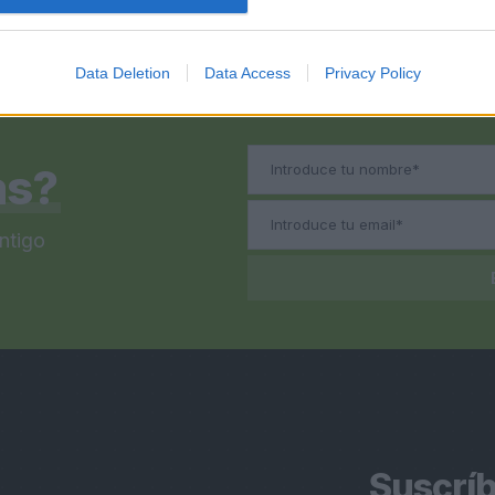
Data Deletion
Data Access
Privacy Policy
as?
ntigo
Suscríb