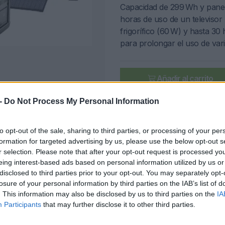
Capacidad de 299 Wh y panele
horas de uso de un televisor
frigorífico (60 W) y hasta 30
para prolongar el uso de var
Añadir al carrito
-
Do Not Process My Personal Information
to opt-out of the sale, sharing to third parties, or processing of your per
Ap
formation for targeted advertising by us, please use the below opt-out s
r selection. Please note that after your opt-out request is processed y
eing interest-based ads based on personal information utilized by us or
disclosed to third parties prior to your opt-out. You may separately opt-
losure of your personal information by third parties on the IAB’s list of
. This information may also be disclosed by us to third parties on the
IA
Participants
that may further disclose it to other third parties.