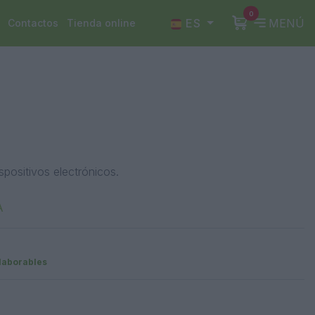
0
ES
MENÚ
Contactos
Tienda online
ispositivos electrónicos.
A
 laborables