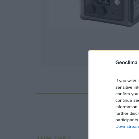
Geoclima 
If you wish 
Ficha técnica
sensitive in
confirm you
continue se
information 
further disc
participants
Downstream 
QUIZÁS LE GUSTE