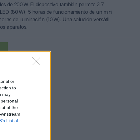
s de 200 W. El dispositivo también permite 3,7
 LED (80 W), 5 horas de funcionamiento de un mini
 horas de iluminación (10 W). Una solución versátil
ios aparatos.
sonal or
licaciones reales
ection to
ou may
 personal
out of the
 downstream
B’s List of