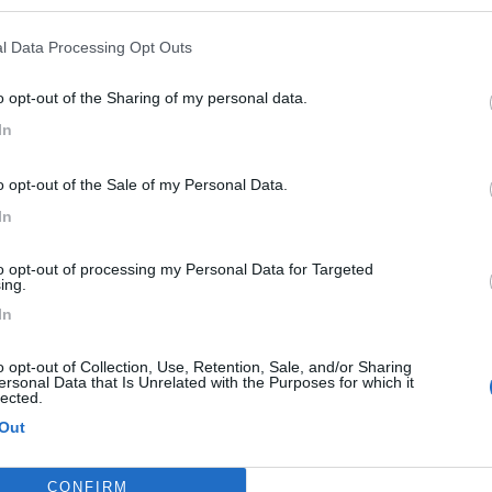
CIONADOS
l Data Processing Opt Outs
o opt-out of the Sharing of my personal data.
In
o opt-out of the Sale of my Personal Data.
In
to opt-out of processing my Personal Data for Targeted
ing.
In
Kit 5 – 2500 W
K
o opt-out of Collection, Use, Retention, Sale, and/or Sharing
DISPONIBLE
ersonal Data that Is Unrelated with the Purposes for which it
Ideal para alimentar varios dispositivos electrónicos.
I
lected.
Out
1 199,00€
c/ IVA
CONFIRM