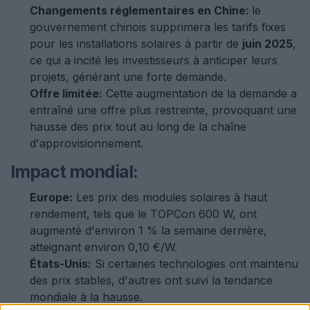
Changements réglementaires en Chine:
le
gouvernement chinois supprimera les tarifs fixes
pour les installations solaires à partir de
juin 2025
,
ce qui a incité les investisseurs à anticiper leurs
projets, générant une forte demande.
Offre limitée:
Cette augmentation de la demande a
entraîné une offre plus restreinte, provoquant une
hausse des prix tout au long de la chaîne
d'approvisionnement.
Impact mondial:
Europe:
Les prix des modules solaires à haut
rendement, tels que le TOPCon 600 W, ont
augmenté d'environ 1 % la semaine dernière,
atteignant environ 0,10 €/W.
États-Unis:
Si certaines technologies ont maintenu
des prix stables, d'autres ont suivi la tendance
mondiale à la hausse.