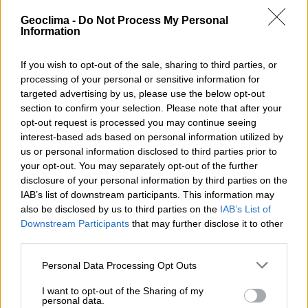
Pour un investissement efficace dans l'énergie solaire,
Geoclima -
Do Not Process My Personal
il est recommandé d'acheter des panneaux avant une
Information
éventuelle hausse significative des prix.
If you wish to opt-out of the sale, sharing to third parties, or
PARTAGER AVEC
processing of your personal or sensitive information for
targeted advertising by us, please use the below opt-out
TWITTER
FACEBOOK
section to confirm your selection. Please note that after your
opt-out request is processed you may continue seeing
interest-based ads based on personal information utilized by
Parlez-nous !
us or personal information disclosed to third parties prior to
your opt-out. You may separately opt-out of the further
disclosure of your personal information by third parties on the
NOM
IAB’s list of downstream participants. This information may
also be disclosed by us to third parties on the
IAB’s List of
Downstream Participants
that may further disclose it to other
third parties.
TÉLÉPHONE
Personal Data Processing Opt Outs
I want to opt-out of the Sharing of my
personal data.
EMAIL