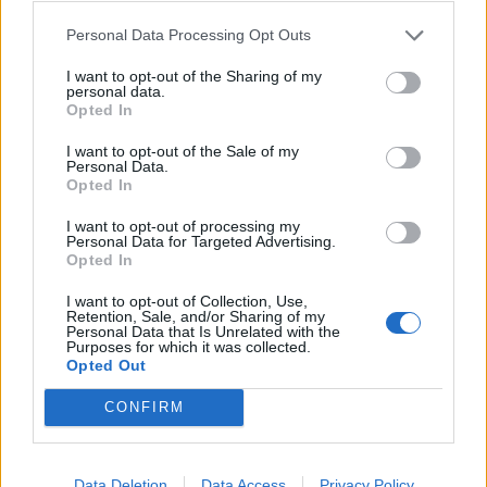
Personal Data Processing Opt Outs
*Nous nous engageons à protéger votre vie privée.
*Nous ne collectons aucune information sans votre consentement explicite.
I want to opt-out of the Sharing of my
personal data.
Opted In
Envoyer la demande
I want to opt-out of the Sale of my
Personal Data.
Opted In
I want to opt-out of processing my
Personal Data for Targeted Advertising.
Opted In
I want to opt-out of Collection, Use,
Retention, Sale, and/or Sharing of my
Personal Data that Is Unrelated with the
Purposes for which it was collected.
Opted Out
CONFIRM
Data Deletion
Data Access
Privacy Policy