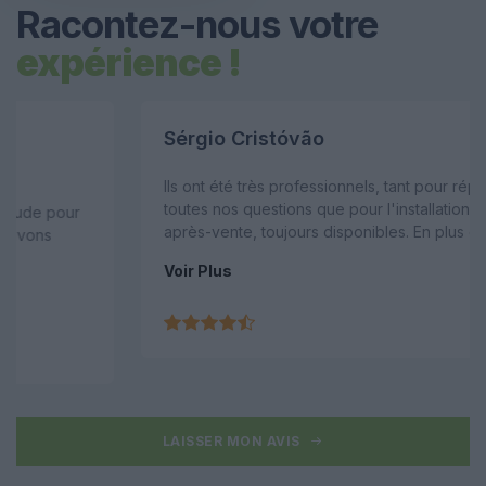
Racontez-nous votre
expérience !
Sérgio Cristóvão
Ils ont été très professionnels, tant pour répondre à
toutes nos questions que pour l'installation et le service
après-vente, toujours disponibles. En plus d'installer les
panneaux solaires, j'ai également fait installer un
Voir Plus
système de chauffage de l'eau. Ma facture de gaz est
passée de 50 à 12 euros et ma facture d'électricité a
également considérablement diminué, d'environ 40
euros.
LAISSER MON AVIS