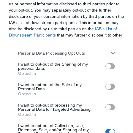
us or personal information disclosed to third parties prior to
your opt-out. You may separately opt-out of the further
disclosure of your personal information by third parties on the
IAB’s list of downstream participants. This information may
also be disclosed by us to third parties on the
IAB’s List of
Downstream Participants
that may further disclose it to other
Besoin de batteries
third parties.
dans les fourgonnettes
Personal Data Processing Opt Outs
Si le kit est destiné à une camionnette, il est
recommandé d'inclure une batterie.
I want to opt-out of the Sharing of my
personal data.
Contrairement aux camping-cars, les
Opted In
fourgonnettes ne disposent généralement pas
I want to opt-out of the Sale of my
d’un système de batterie secondaire intégré.
Personal Data.
Opted In
I want to opt-out of processing my
NOM
Personal Data for Targeted Advertising.
Opted In
I want to opt-out of Collection, Use,
Retention, Sale, and/or Sharing of my
TÉLÉPHONE