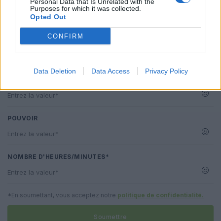
Personal Data that Is Unrelated with the
Purposes for which it was collected.
Opted Out
CONFIRM
E-MAIL
Data Deletion
Data Access
Privacy Policy
ÉQUIPEMENT*
POUVOIR
NOMBRE D'HEURES/MINUTES*
*En soumettant, vous acceptez notre
politique de confidentialité.
Soumettre