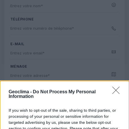
TÉLÉPHONE
E-MAIL
MÉNAGE
POUVOIR
Geoclima -
Do Not Process My Personal
Information
If you wish to opt-out of the sale, sharing to third parties, or
processing of your personal or sensitive information for
Suivant
targeted advertising by us, please use the below opt-out
section to confirm your selection. Please note that after your