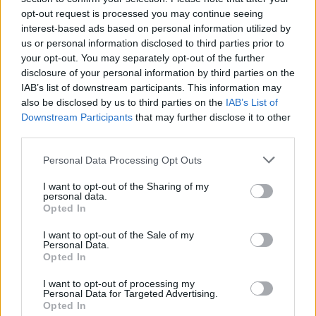
opt-out request is processed you may continue seeing
interest-based ads based on personal information utilized by
us or personal information disclosed to third parties prior to
your opt-out. You may separately opt-out of the further
disclosure of your personal information by third parties on the
IAB’s list of downstream participants. This information may
also be disclosed by us to third parties on the
IAB’s List of
Downstream Participants
that may further disclose it to other
third parties.
Emportez le pouvoir avec vous
Personal Data Processing Opt Outs
Solutions portables
I want to opt-out of the Sharing of my
personal data.
Conçu pour alimenter votre véhicule électrique à
Opted In
tout moment et en tout lieu, il vous permet de
régler la limite de vitesse et de puissance, de 16A à
I want to opt-out of the Sale of my
Personal Data.
32A 400V.
Opted In
I want to opt-out of processing my
Personal Data for Targeted Advertising.
Opted In