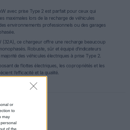
W avec prise Type 2 est parfait pour ceux qui
s maximales lors de la recharge de véhicules
s des environnements professionnels ou des garages
iphasée.
 (32A), ce chargeur offre une recharge beaucoup
monophasés. Robuste, sûr et équipé d’indicateurs
 majorité des véhicules électriques à prise Type 2.
posant de flottes électriques, les copropriétés et les
ient l’efficacité et la qualité.
sonal or
ection to
ou may
 personal
plications réelles
out of the