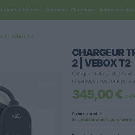
x photovoltaïques
Batteries
Chargeurs
Autres services
pe 2 | VEBox T2
CHARGEUR TR
2 | VEBOX T2
Chargeur triphasé de 22 kW a
et garages avec forte puissan
345,00 €
c/ IVA
Statut du produit
Livraison sous 2 jours ouvrés