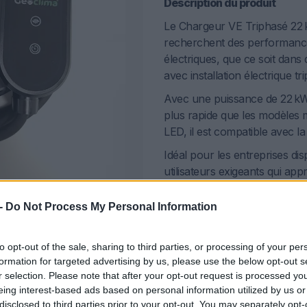
Description du produit
Le Chargeur VE Triphasé 22 k
recherchent des performance
électriques, que ce soit dan
avec installation électrique tr
Avec une puissance de 22 kW
plus rapide que les modèles 
LED, il est compatible avec la
Idéal pour les entreprises dis
utilisateurs exigeants qui appréc
-
Do Not Process My Personal Information
Ajouter au panier
to opt-out of the sale, sharing to third parties, or processing of your per
formation for targeted advertising by us, please use the below opt-out s
r selection. Please note that after your opt-out request is processed y
eing interest-based ads based on personal information utilized by us or
e
Ap
disclosed to third parties prior to your opt-out. You may separately opt-