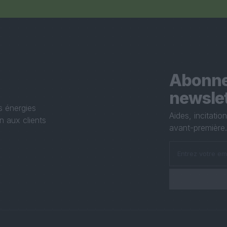
Abonne
newsle
s énergies
Aides, incitati
n aux clients
avant-première.