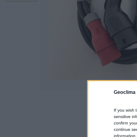
Geoclima 
If you wish 
sensitive in
confirm you
continue se
Fiche techniqu
information 