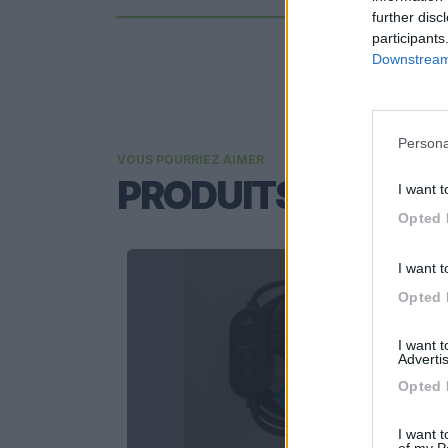
further disc
participants
Downstream 
Persona
VOUS POURRIEZ AIMER
PRODUITS ASSOCI
I want t
Opted 
I want t
Opted 
I want 
Advertis
Opted 
I want t