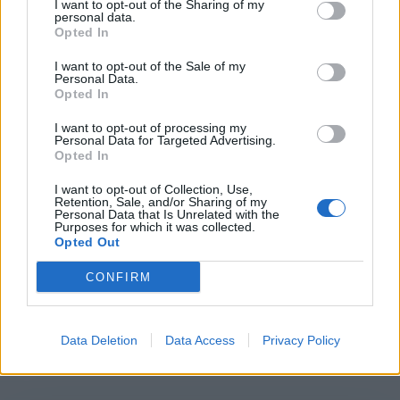
I want to opt-out of the Sharing of my
personal data.
Opted In
I want to opt-out of the Sale of my
Personal Data.
Opted In
I want to opt-out of processing my
Personal Data for Targeted Advertising.
Opted In
I want to opt-out of Collection, Use,
Retention, Sale, and/or Sharing of my
Personal Data that Is Unrelated with the
Não sabe qual o carregador
Purposes for which it was collected.
Opted Out
adequado para a sua viatura?
CONFIRM
Apoio técnico profissional
Serviço rápido e eficiente
Data Deletion
Data Access
Privacy Policy
Equipamento de qualidade