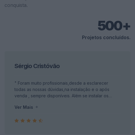
conquista.
500+
Projetos concluídos.
Sérgio Cristóvão
" Foram muito profissionais,desde a esclarecer
todas as nossas dúvidas,na instalação e o após
venda , sempre disponíveis. Além se instalar os
painéis solares coloquei também para aquecer as
Ver Mais
águas,a fatura do gás reduzio de 50 para 12 euros e
a luz também reduziu consideravelmente,cerca a
menos 40 euros "