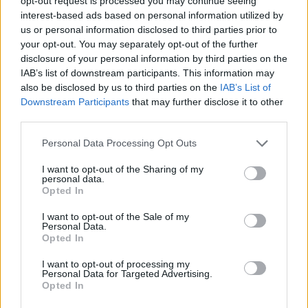
opt-out request is processed you may continue seeing
interest-based ads based on personal information utilized by
us or personal information disclosed to third parties prior to
Enviar Pedido
your opt-out. You may separately opt-out of the further
disclosure of your personal information by third parties on the
IAB’s list of downstream participants. This information may
also be disclosed by us to third parties on the
IAB’s List of
Downstream Participants
that may further disclose it to other
third parties.
Personal Data Processing Opt Outs
I want to opt-out of the Sharing of my
Rigor, inovação e
personal data.
Opted In
profissionalismo
I want to opt-out of the Sale of my
Personal Data.
Opted In
Técnicos qualificados e certificados pela DGEG,
I want to opt-out of processing my
preparados a dimensionar a solução mais adequada
Personal Data for Targeted Advertising.
Opted In
Procura pelas soluções com maior rentabilidade e