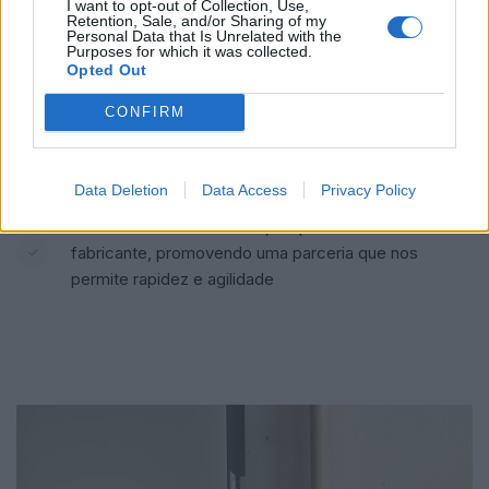
I want to opt-out of Collection, Use,
rápido retorno do investimento
Retention, Sale, and/or Sharing of my
Personal Data that Is Unrelated with the
Purposes for which it was collected.
Instalação profissional e cuidado com as fixações,
Opted Out
evitando infiltrações futuras
CONFIRM
Aposta na formação contínua como forma de garantir
o sucesso de cada obra
Data Deletion
Data Access
Privacy Policy
Elevado stock de material, adquirido diretamente ao
fabricante, promovendo uma parceria que nos
permite rapidez e agilidade