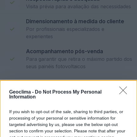
Visita prévia para avaliação das necessidades
Dimensionamento à medida do cliente
Por profissionais especializados e
experientes
Acompanhamento pós-venda
Para garantir que retira o máximo partido dos
seus painéis fotovoltaicos
Seja contatado por um técnico,
Geoclima -
Do Not Process My Personal
Information
sem qualquer compromisso
If you wish to opt-out of the sale, sharing to third parties, or
processing of your personal or sensitive information for
targeted advertising by us, please use the below opt-out
section to confirm your selection. Please note that after your