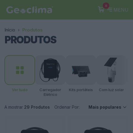
0
MENU
Início
Produtos
PRODUTOS
Ver tudo
Carregador
Kits portáteis
Com luz solar
Elétrico
A mostrar
29 Produtos
Ordenar Por: