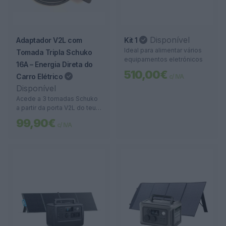
Disponível
Adaptador V2L com
Kit 1
Ideal para alimentar vários
Tomada Tripla Schuko
equipamentos eletrónicos
16A – Energia Direta do
510,00€
Carro Elétrico
c/ IVA
Disponível
Acede a 3 tomadas Schuko
a partir da porta V2L do teu
carro elétrico. Ideal para
99,90€
c/ IVA
acampamentos,
emergências e mobilidade
energética.