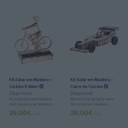
Ideal para monitorização em
áreas amplas e deteção
precisa. * No caso de não
ter internet ou Wi-Fi, extra
40€
Kit Solar em Madeira –
Kit Solar em Madeira –
Ciclista E-Biker
Carro de Corrida
Disponível
Disponível
Kit educativo em madeira
Monte o seu próprio carro
com célula solar. Monte o
de corrida em madeira
seu próprio ciclista elétrico
movido a energia solar. Um
25,00€
25,00€
c/ IVA
c/ IVA
em miniatura e veja-o
projeto educativo e
ganhar vida com energia
sustentável para crianças e
solar.
adultos.