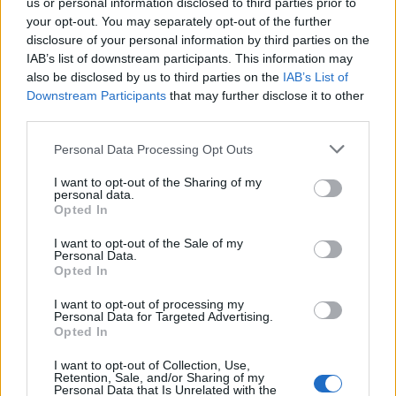
us or personal information disclosed to third parties prior to
your opt-out. You may separately opt-out of the further
Kit 4- 1500W
Kit 5- 2500W
disclosure of your personal information by third parties on the
IAB’s list of downstream participants. This information may
Disponível
Disponível
also be disclosed by us to third parties on the
IAB’s List of
Ideal para alimentar vários
Ideal para alimentar vários
equipamentos eletrónicos
equipamentos eletrônicos
Downstream Participants
that may further disclose it to other
third parties.
889,00€
1 199,00€
c/ IVA
c/ IVA
Personal Data Processing Opt Outs
I want to opt-out of the Sharing of my
personal data.
Opted In
I want to opt-out of the Sale of my
Personal Data.
Opted In
I want to opt-out of processing my
Personal Data for Targeted Advertising.
Opted In
I want to opt-out of Collection, Use,
Retention, Sale, and/or Sharing of my
Kit 6- 3500W
Kit 7- 4000W
Personal Data that Is Unrelated with the