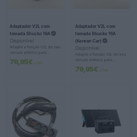
Adaptador V2L com
Adaptador V2L com
tomada Shucko 16A
tomada Shucko 16A
Disponível
(Korean Car)
Adapte a função V2L do seu
Disponível
veículo elétrico para
Adapte a função V2L do seu
alimentar qualquer
veículo elétrico para
79,95€
c/ IVA
equipamento com ficha
alimentar qualquer
79,95€
Schuko até 16A. Energia
c/ IVA
equipamento com ficha
portátil, segura e versátil.
Schuko até 16A. Energia
portátil, segura e versátil.