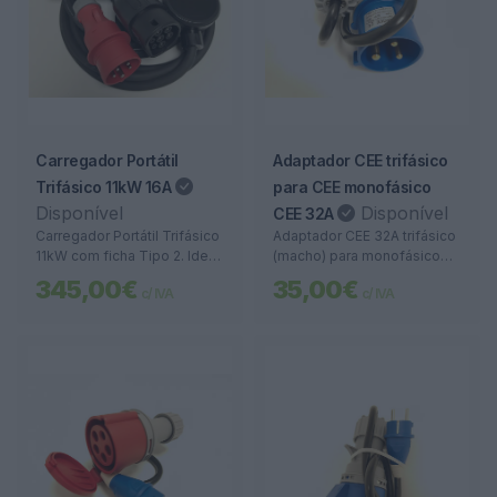
Carregador Portátil
Adaptador CEE trifásico
Trifásico 11kW 16A
para CEE monofásico
Disponível
Disponível
CEE 32A
Carregador Portátil Trifásico
Adaptador CEE 32A trifásico
11kW com ficha Tipo 2. Ideal
(macho) para monofásico
para empresas e garagens
(fêmea). Ideal para ligar
345,00€
35,00€
c/ IVA
c/ IVA
com potência elevada.
carregadores portáteis em
Carregamento rápido,
locais com tomadas
seguro e inteligente.
industriais 3P+T.