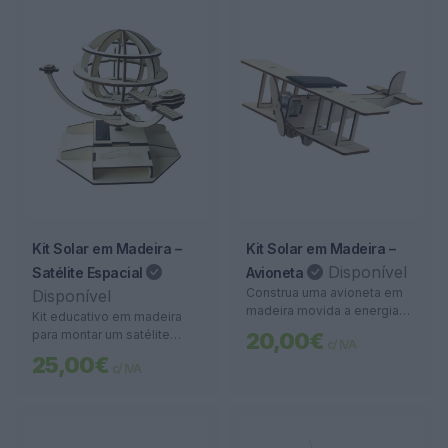
Kit Solar em Madeira –
Kit Solar em Madeira –
Disponível
Satélite Espacial
Avioneta
Construa uma avioneta em
Disponível
madeira movida a energia
Kit educativo em madeira
solar. Um projeto educativo,
para montar um satélite
20,00€
c/ IVA
divertido e sustentável para
movido a energia solar. Ideal
25,00€
todas as idades.
c/ IVA
para projetos escolares e
aprendizagem sobre
renováveis.