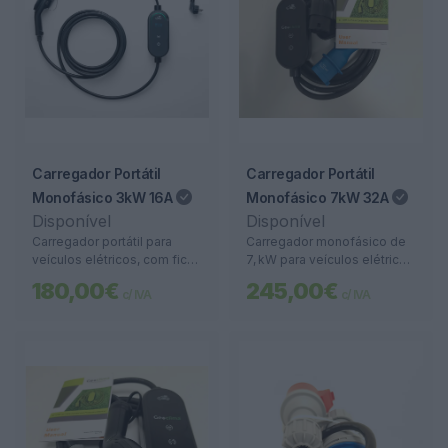
Carregador Portátil
Carregador Portátil
Monofásico 3kW 16A
Monofásico 7kW 32A
Disponível
Disponível
Carregador portátil para
Carregador monofásico de
veículos elétricos, com ficha
7, kW para veículos elétricos
Tipo 2, potência de 3 kW e
com ficha Tipo 2. Ideal para
180,00€
245,00€
c/ IVA
c/ IVA
cabo de 5 metros. Seguro,
casas, garagens e
leve e compatível com rede
empresas. Carregamento
doméstica.
rápido e seguro.