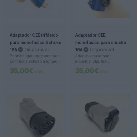
Adaptador CEE trifásico
Adaptador CEE
para monofásico Schuko
monofásico para shucko
Disponível
Disponível
16A
16A
Permite ligar equipamentos
Adapte uma tomada
com ficha Schuko a tomadas
industrial CEE 16A
CEE trifásicas 16A. Ideal para
(monofásica) para ligação
35,00€
35,00€
c/ IVA
c/ IVA
uso portátil, oficinas e
de equipamentos com ficha
carregadores elétricos.
Schuko. Robusto, seguro e
portátil.