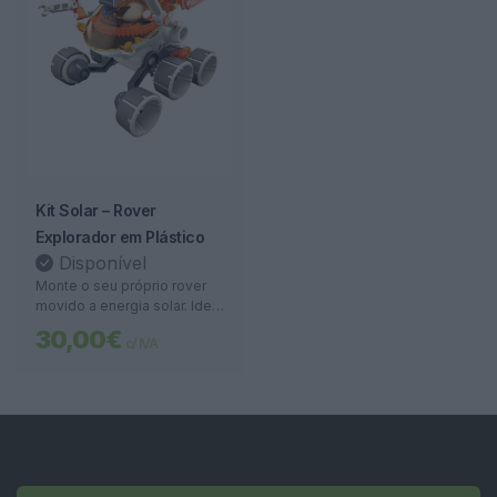
Kit Solar – Rover
Explorador em Plástico
Disponível
Monte o seu próprio rover
movido a energia solar. Ideal
para ensinar ciência e
30,00€
c/ IVA
sustentabilidade com
montagem fácil e design
robusto.