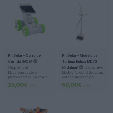
Kit Solar – Carro de
Kit Solar – Modelo de
Corrida RACER
Turbina Eólica MD70
Disponível
Disponível
(Didático)
Kit de construção em
Modelo funcional de turbina
plástico com célula solar e
eólica alimentado por
rodas motorizadas. Ideal
energia solar. Ideal para
25,00€
50,00€
c/ IVA
c/ IVA
para ensinar energia solar
demonstrações e
de forma prática e divertida.
aprendizagem sobre
energias renováveis.