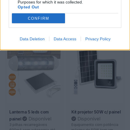
Purposes for which it was collected.
Disponível
Disponível
Opted Out
Ideal para alimentar vários
Ideal para alimentar vários
equipamentos eletrônicos
equipamentos eletrónicos
CONFIRM
2 179,00€
2 399,00€
c/ IVA
c/ IVA
Data Deletion
Data Access
Privacy Policy
Lanterna 5 leds com
Kit projetor 50W c/ painel
Disponível
Disponível
painel
3 pilhas recarregáveis
Equipamento com potência
600mA com autonomia até 6
máxima de 50W, tem um