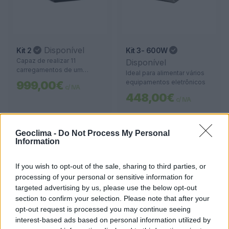
Disponível
Kit 2
Kit 3- 600W
Capaz de realizar 11
Disponível
carregamentos de um
Ideal para alimentar vários
computador portátil
equipamentos eletrônicos
999,00€
c/ IVA
(60kWh), o dispositivo
448,00€
permite ainda 11 horas de
c/ IVA
utilização de uma TV LED
(80W), 8 horas de
funcionamento de um
Geoclima -
Do Not Process My Personal
frigorífico-mini (60W) e até
Information
60 horas de iluminação
(10W). Uma solução versátil
para prolongar o uso de
If you wish to opt-out of the sale, sharing to third parties, or
vários aparelhos.
processing of your personal or sensitive information for
targeted advertising by us, please use the below opt-out
section to confirm your selection. Please note that after your
opt-out request is processed you may continue seeing
interest-based ads based on personal information utilized by