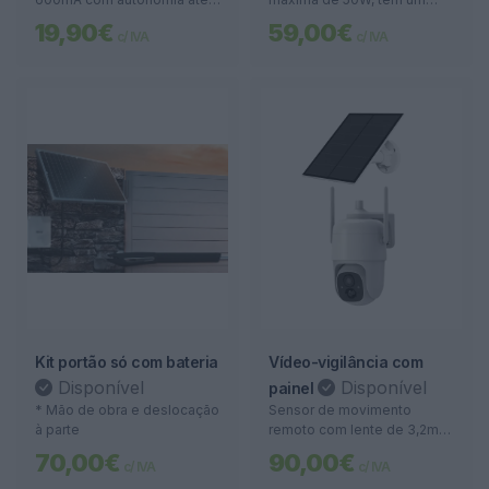
horas
tempo de carregamento
19,90€
59,00€
c/ IVA
c/ IVA
entre 4 e 6 horas, garantindo
uma autonomia de utilização
contínua entre 10 e 12 horas.
Ideal para quem procura
eficiência energética e
longa duração
Kit portão só com bateria
Vídeo-vigilância com
Disponível
Disponível
painel
* Mão de obra e deslocação
Sensor de movimento
à parte
remoto com lente de 3,2mm
e um ângulo de visão de
70,00€
90,00€
c/ IVA
c/ IVA
128º, oferecendo um
alcance de até 10 metros.