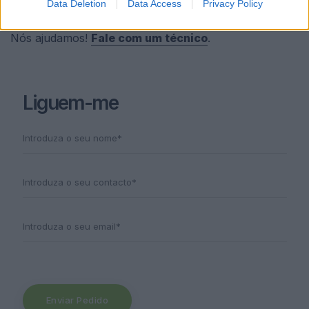
Data Deletion
Data Access
Privacy Policy
compromisso.
Nós ajudamos!
Fale com um técnico
.
Liguem-me
Enviar Pedido