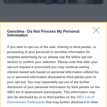
Vídeo porteiro
Geoclima -
Do Not Process My Personal
Information
Instalação com apenas 2 fios entre o monitor
interior e a unidade exterior (porteiro/botoneira)
If you wish to opt-out of the sale, sharing to third parties, or
Visualização e comunicação em tempo real, com
processing of your personal or sensitive information for
receção de imagem e som de alta qualidade.
targeted advertising by us, please use the below opt-out
section to confirm your selection. Please note that after your
Comunicação bidirecional: fale com quem se
opt-out request is processed you may continue seeing
encontraà sua porta com toda a comodidade.
interest-based ads based on personal information utilized by
Abertura remota de portões ou cancelas através
us or personal information disclosed to third parties prior to
do telemóvel.
your opt-out. You may separately opt-out of the further
disclosure of your personal information by third parties on the
Controlo total via aplicação móvel, mesmo à
IAB’s list of downstream participants. This information may
distância.
also be disclosed by us to third parties on the
IAB’s List of
Downstream Participants
that may further disclose it to other
third parties.